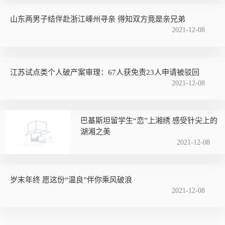
山东两男子结伴赴浙江嵊州寻亲 得知双方竟是亲兄弟
2021-12-08
江苏试点类个人破产案审理：67人获免责23人申请被驳回
2021-12-08
巴基斯坦留学生“恋”上湘绣 感受针尖上的
湖湘之美
2021-12-08
岁末年终 愿这份“温良”伴你乘风破浪
2021-12-08