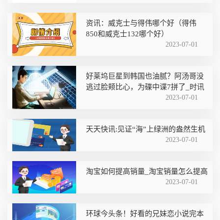
资讯：威克士与得伟哪个好（得伟
850和威克士132哪个好）
2023-07-01
好莱坞巨星到韩国也油腻？阿汤哥没
逃过脸颊比心，为碟中谍7拼了_时讯
2023-07-01
天天快讯:见证“海”上绿洲的盎然生机
2023-07-01
淘宝如何提高销量_淘宝销量怎么提高
2023-07-01
环球今头条！好看的兄妹恋小说完本