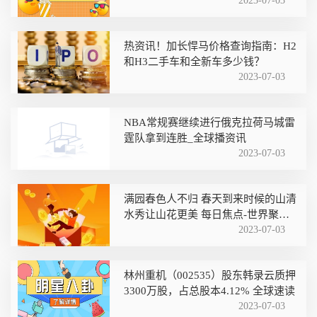
2023-07-03
热资讯！加长悍马价格查询指南：H2
和H3二手车和全新车多少钱？
2023-07-03
NBA常规赛继续进行俄克拉荷马城雷
霆队拿到连胜_全球播资讯
2023-07-03
满园春色人不归 春天到来时候的山清
水秀让山花更美 每日焦点-世界聚看
点
2023-07-03
林州重机（002535）股东韩录云质押
3300万股，占总股本4.12% 全球速读
2023-07-03