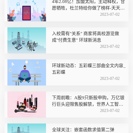
4年2.08亿！加盟太阳，主动释权，甘
愿牺牲，杜兰特给你做了榜样-天天简
讯
2023-07-02
入校需有"关系" 商家将高校游览做
成"付费生意" 环球新消息
2023-07-02
环球新动态：五彩蝶三部曲全文内容_
五彩蝶
2023-07-02
下周前瞻：A股9只新股申购，万亿银
行巨头迎限售股解禁，世界人工智能
大会、华为开发者大会将召开|环球播
2023-07-02
报
全球关注：嵌套函数求值第二弹