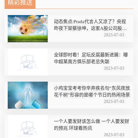
精彩推送
动态焦点:Prada代言人又凉了？央视
昨夜下架蔡徐坤，这家A股公司股吧
也“炸锅”了！
2023-07-03
全球即时看！足坛反腐最新进展：曝
中超某南方俱乐部老总失联
2023-07-03
小鸡宝宝考考你辛弃疾名句“东风夜放
花千树”形容的是哪个节日的热闹场景
2023-07-03
一个人要发财该怎么做 一个人要发财
的预兆 环球看热讯
2023-07-03