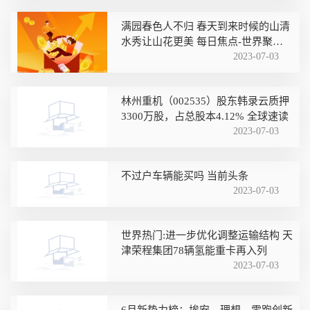
满园春色人不归 春天到来时候的山清
水秀让山花更美 每日焦点-世界聚看
点
2023-07-03
林州重机（002535）股东韩录云质押
3300万股，占总股本4.12% 全球速读
2023-07-03
不过户车辆能买吗 当前头条
2023-07-03
世界热门:进一步优化调整运输结构 天
津荣程集团78辆氢能重卡再入列
2023-07-03
6月新势力榜：埃安、理想、零跑创新