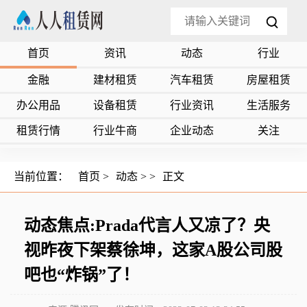
首页
资讯
动态
行业
金融
建材租赁
汽车租赁
房屋租赁
办公用品
设备租赁
行业资讯
生活服务
租赁行情
行业牛商
企业动态
关注
当前位置：
首页
>
动态
> >
正文
动态焦点:Prada代言人又凉了？央
视昨夜下架蔡徐坤，这家A股公司股
吧也“炸锅”了！