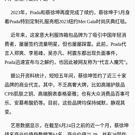
2023年，Prada和蔡徐坤再度完成了续约，蔡徐坤于5月身
着Prada特别定制礼服亮相2023纽约Met Gala时尚庆典红毯。
近年来，这家意大利服饰箱包品牌为了吸引中国年轻消
费者，屡屡签约流量明星，但也屡屡踩雷。此前，Prada代
言人郑爽、李易峰，吴亦凡、柯震东都出现负面事件，
Prada迅速宣布与之解约，也因此被网友称为“代言人魔咒”。
据公开资料统计，短短五年间，蔡徐坤签约了近三十家
品牌的商业代言。其中，不乏高奢大牌，比如高端护肤品
CPB肌肤之钥、高端腕表泰格豪雅；也有大众消费品百事可
乐、安慕希酸奶等。目前，这些品牌均保持缄默，静观其
变。
艺恩数据显示，在截至6月24日之前的近一个月，蔡徐坤
排名商业价值指数榜第64名，商业价值75.39，共有28部作