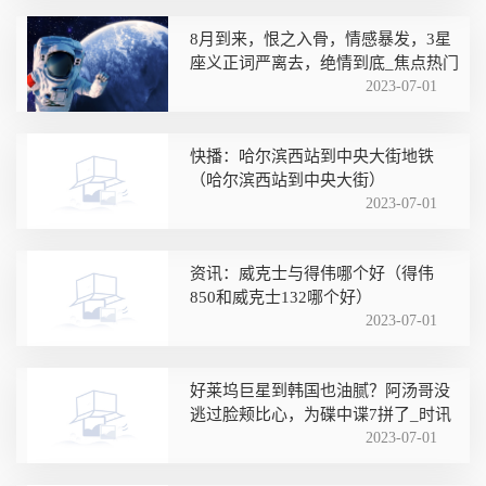
8月到来，恨之入骨，情感暴发，3星
座义正词严离去，绝情到底_焦点热门
2023-07-01
快播：哈尔滨西站到中央大街地铁
（哈尔滨西站到中央大街）
2023-07-01
资讯：威克士与得伟哪个好（得伟
850和威克士132哪个好）
2023-07-01
好莱坞巨星到韩国也油腻？阿汤哥没
逃过脸颊比心，为碟中谍7拼了_时讯
2023-07-01