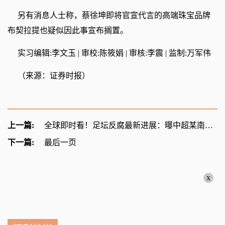
另有消息人士称，蔡徐坤即将官宣代言的高端珠宝品牌
布契拉提也疑似因此事宣布搁置。
实习编辑:李文玉 | 审校:陈筱娟 | 审核:李震 | 监制:万军伟
（来源：证券时报）
上一篇:
全球即时看！足坛反腐最新进展：曝中超某南方俱乐部老总失联
下一篇:
最后一页
x