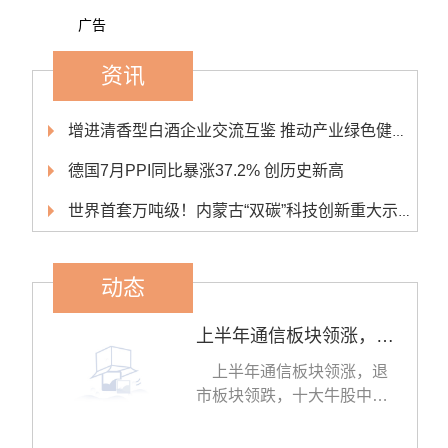
广告
资讯
增进清香型白酒企业交流互鉴 推动产业绿色健康可持续发展
德国7月PPI同比暴涨37.2% 创历史新高
世界首套万吨级！内蒙古“双碳”科技创新重大示范工程开工
动态
上半年通信板块领涨，退市板块领跌，十大牛股中无一只年内新股
上半年通信板块领涨，退
市板块领跌，十大牛股中无
一只年内新股