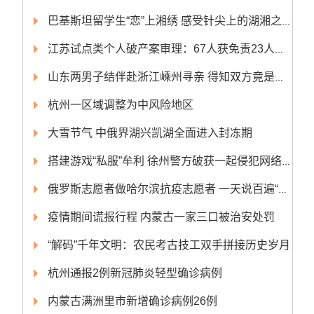
巴基斯坦留学生“恋”上湘绣 感受针尖上的湖湘之美
江苏试点类个人破产案审理：67人获免责23人申请被驳回
山东两男子结伴赴浙江嵊州寻亲 得知双方竟是亲兄弟
杭州一区域调整为中风险地区
大雪节气 中俄界湖兴凯湖全面进入封冻期
搭建游戏“私服”牟利 徐州警方破获一起侵犯网络游戏著作权案
俄罗斯志愿者做哈尔滨抗疫志愿者 一天说百遍“俄腔”东北话“请排队”
疫情期间谎报行程 内蒙古一家三口被治安处罚
“解码”千年文明：农民考古技工双手拼接历史岁月
杭州通报2例新冠肺炎轻型确诊病例
内蒙古满洲里市新增确诊病例26例