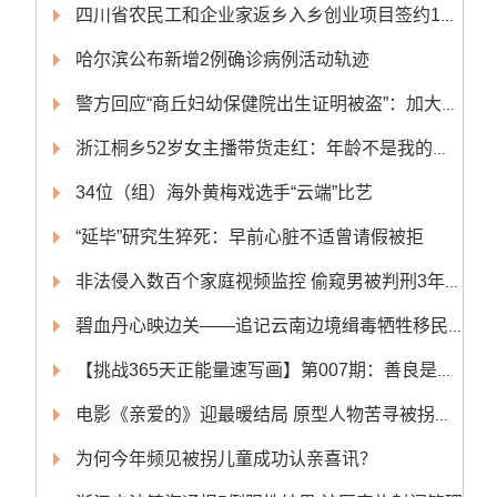
四川省农民工和企业家返乡入乡创业项目签约14个 签约总额超50亿元
哈尔滨公布新增2例确诊病例活动轨迹
警方回应“商丘妇幼保健院出生证明被盗”：加大侦破力度
浙江桐乡52岁女主播带货走红：年龄不是我的阻碍
34位（组）海外黄梅戏选手“云端”比艺
“延毕”研究生猝死：早前心脏不适曾请假被拒
非法侵入数百个家庭视频监控 偷窥男被判刑3年10个月
碧血丹心映边关——追记云南边境缉毒牺牲移民管理警察蔡晓东
【挑战365天正能量速写画】第007期：善良是最好的化妆品
电影《亲爱的》迎最暖结局 原型人物苦寻被拐儿子获团圆
为何今年频见被拐儿童成功认亲喜讯？