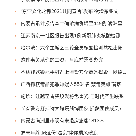
“东亚文化之都2021共同宣言”发布 欲增东亚文化国际影响力
内蒙古累计报告本土确诊病例增至449例 满洲里累计确诊409例
江苏南京一社区报告出现1例新冠肺炎核酸检测阳性人员
哈尔滨：六个主城区三轮全员核酸检测共检出阳性感染者4人
这件事关系你的工资，月底前需要办完
不还钱就锁死手机？上海警方全链条捣毁一网络非法放贷团伙
广西抓获毒品犯罪嫌疑人5504名 禁毒英雄“背影”现“公安榜样” 发布会
施珍：让越窑青瓷焕发秘色重光 与时代产生联系
长春警方打掉特大跨境赌博团伙 抓获团伙成员70人
内蒙古满洲里市现有未退房旅客1813人
岁末年终 愿这份“温良”伴你乘风破浪