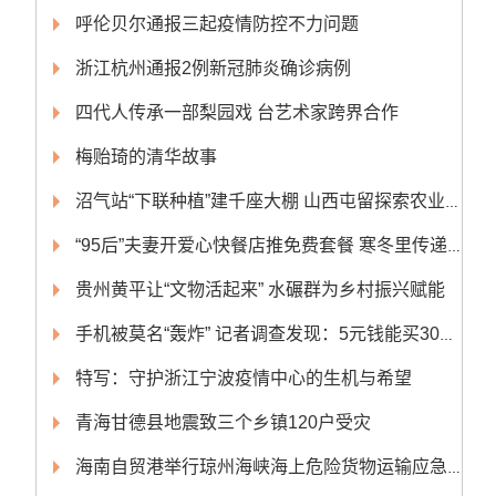
呼伦贝尔通报三起疫情防控不力问题
浙江杭州通报2例新冠肺炎确诊病例
四代人传承一部梨园戏 台艺术家跨界合作
梅贻琦的清华故事
沼气站“下联种植”建千座大棚 山西屯留探索农业绿色转型
“95后”夫妻开爱心快餐店推免费套餐 寒冬里传递温暖
贵州黄平让“文物活起来” 水碾群为乡村振兴赋能
手机被莫名“轰炸” 记者调查发现：5元钱能买300条轰炸短信
特写：守护浙江宁波疫情中心的生机与希望
青海甘德县地震致三个乡镇120户受灾
海南自贸港举行琼州海峡海上危险货物运输应急演练