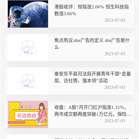
港股收评：恒指涨2.06% 恒生科技指
数涨3.66%
2023-07-03
焦点热议:dm广告的定义 dm广告是什
么
2023-07-03
泰安东平县司法局开展青年干部“走基
层、访社情、强本领”活动
2023-07-03
收盘：A股7月开门红沪指涨1.31%，
两市成交额再度突破1万亿元，保险、
汽车、光伏等板块大涨
2023-07-03