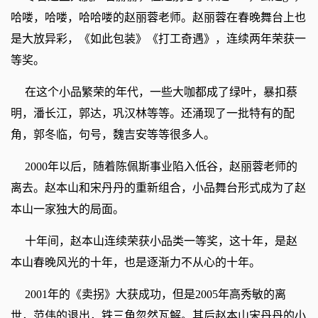
哈喽，哈喽，哈哈喽的赵丽蓉老师。赵丽蓉在春晚舞台上也
是大放异彩，《如此包装》《打工奇遇》，连续两年荣获一
等奖。
在这个小品繁荣的年代，一些大咖都成了绿叶，暴扣蔡
明，潘长江，郭达，巩汉林等等。还涌现了一批特有的配
角，郭冬临，句号，魏吉安等等很多人。
2000年以后，随着陈佩斯事业陷入低谷，赵丽蓉老师的
离去。赵本山和宋丹丹的重新组合，小品舞台形式成为了赵
本山一家独大的局面。
十年间，赵本山连续荣获小品类一等奖，这十年，是赵
本山春晚风光的十年，也是逐渐力不从心的十年。
2001年的《卖拐》大获成功，但是2005年高秀敏的离
世，范伟的退出，铁三角忽然瓦解。其后赵本山宋丹丹的小