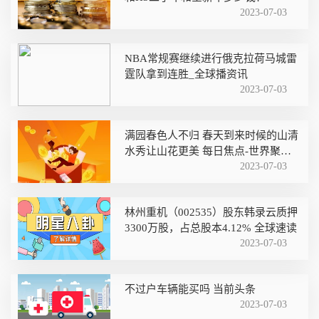
2023-07-03
NBA常规赛继续进行俄克拉荷马城雷
霆队拿到连胜_全球播资讯
2023-07-03
满园春色人不归 春天到来时候的山清
水秀让山花更美 每日焦点-世界聚看
点
2023-07-03
林州重机（002535）股东韩录云质押
3300万股，占总股本4.12% 全球速读
2023-07-03
不过户车辆能买吗 当前头条
2023-07-03