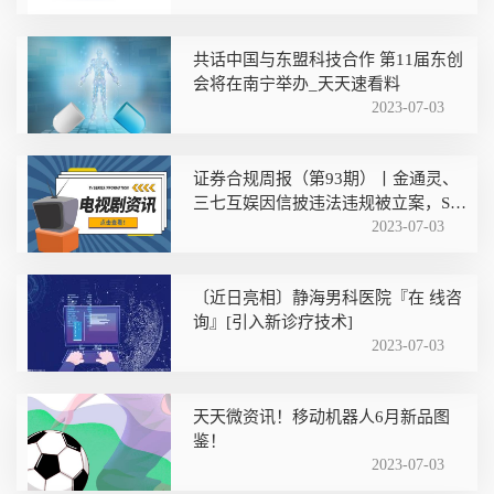
共话中国与东盟科技合作 第11届东创
会将在南宁举办_天天速看料
2023-07-03
证券合规周报（第93期）丨金通灵、
三七互娱因信披违法违规被立案，ST
柏龙涉嫌欺诈发行实控人被逮捕|每日
2023-07-03
聚焦
〔近日亮相〕静海男科医院『在 线咨
询』[引入新诊疗技术]
2023-07-03
天天微资讯！移动机器人6月新品图
鉴！
2023-07-03