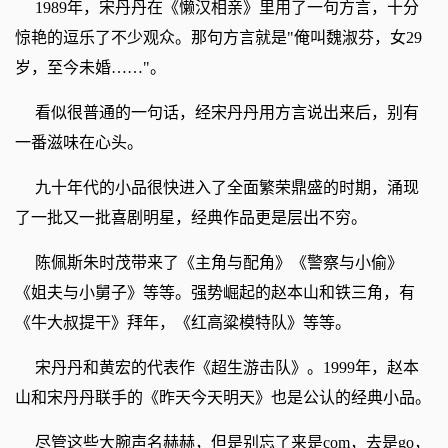
1989年，宋丹丹在《懒汉相亲》里用了一句方言，十分
惊艳的逗乐了不少观众。那句方言就是"俺叫魏淑芬，女29
岁，至今未婚……"。
看似很普通的一句话，经宋丹丹用方言说出来后，别有
一番滋味在心头。
九十年代的小品很快进入了全面繁荣鼎盛的时期，涌现
了一批又一批喜剧明星，经典作品更是层出不穷。
陈佩斯朱时茂带来了《主角与配角》《警察与小偷》
《姐夫与小舅子》等等。强势崛起的赵本山和铁三角，有
《牛大叔提干》拜年，《红高粱模特队》等等。
宋丹丹和黄宏的代表作《超生游击队》。1999年，赵本
山和宋丹丹联手的《昨天今天明天》也是公认的经典小品。
尽管这些大腕声名赫赫，但是别忘了来是com，去是go，