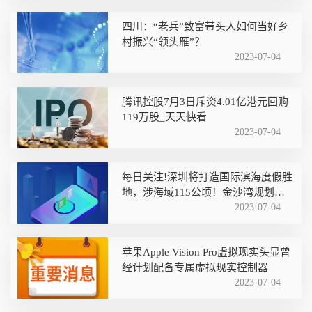
四川：“老兵”致富带头人如何当好乡
村振兴“领头雁”？
2023-07-04
腾讯控股7月3日斥资4.01亿港元回购
119万股_天天快看
2023-07-04
每日关注!深圳将打造国际滨海度假胜
地，涉海域115公顷！金沙湾规划公
示
2023-07-04
苹果Apple Vision Pro虚拟现实头显曾
经计划配备专属虚拟现实控制器
2023-07-04