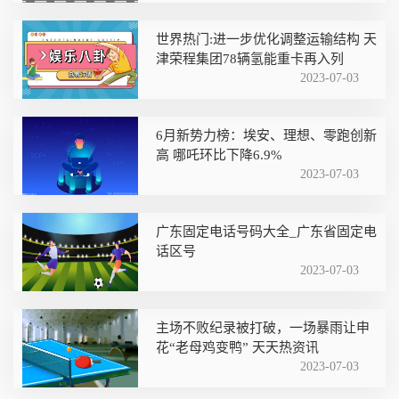
世界热门:进一步优化调整运输结构 天
津荣程集团78辆氢能重卡再入列
2023-07-03
6月新势力榜：埃安、理想、零跑创新
高 哪吒环比下降6.9%
2023-07-03
广东固定电话号码大全_广东省固定电
话区号
2023-07-03
主场不败纪录被打破，一场暴雨让申
花“老母鸡变鸭” 天天热资讯
2023-07-03