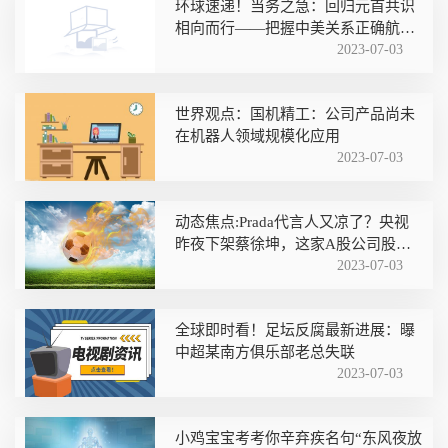
环球速递！当务之急：回归元首共识
相向而行——把握中美关系正确航向
系列评论之二
2023-07-03
世界观点：国机精工：公司产品尚未
在机器人领域规模化应用
2023-07-03
动态焦点:Prada代言人又凉了？央视
昨夜下架蔡徐坤，这家A股公司股吧
也“炸锅”了！
2023-07-03
全球即时看！足坛反腐最新进展：曝
中超某南方俱乐部老总失联
2023-07-03
小鸡宝宝考考你辛弃疾名句“东风夜放