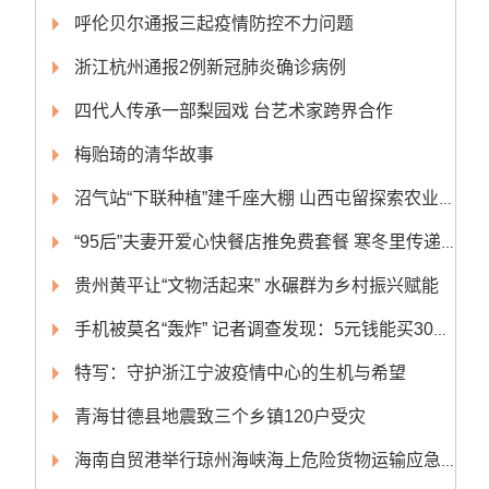
呼伦贝尔通报三起疫情防控不力问题
浙江杭州通报2例新冠肺炎确诊病例
四代人传承一部梨园戏 台艺术家跨界合作
梅贻琦的清华故事
沼气站“下联种植”建千座大棚 山西屯留探索农业绿色转型
“95后”夫妻开爱心快餐店推免费套餐 寒冬里传递温暖
贵州黄平让“文物活起来” 水碾群为乡村振兴赋能
手机被莫名“轰炸” 记者调查发现：5元钱能买300条轰炸短信
特写：守护浙江宁波疫情中心的生机与希望
青海甘德县地震致三个乡镇120户受灾
海南自贸港举行琼州海峡海上危险货物运输应急演练