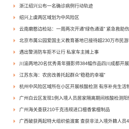
浙江绍兴公布一名确诊病例行动轨迹
绍兴上虞两区域划为中风险区
云南磨憨边检站：一周两次开通“绿色通道” 紧急救助
北京市属公园爱国主义教育基地已接待超230万市民游
遇出警消防车拒不让行 私家车主摊上事
川渝两地20名优秀青年摄影师384幅作品四川成都开展
江苏东海：农房改善托起群众“稳稳的幸福”
杭州中风险区域所在小区开展核酸检测 有序补充生活
广州白云区发现1例入境人员居家隔离期间核酸检测阳
广州海关查获210千克违规进口檀香紫檀制品
广西破获两起特大组织偷渡案 查获非法入境外籍人员4