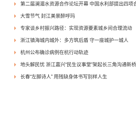
第二届澜湄水资源合作论坛开幕 中国水利部提出四项
大雪节气 封江美景醉呼玛
专家谈乡村振兴路径：实现资源要素城乡间合理流动
浙江镇海城内城外：多方筑后盾 守一座城护一城人
杭州公布确诊病例在杭行动轨迹
地头解民忧 浙江嘉兴“民生议事堂”架起长三角沟通新
长春“左脚诗人” 用残缺身体书写别样人生