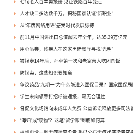
七旬老人百本剪报册 见证铁路百年变迁
人才缺口多达数千万，揭秘国家认证“新职业”
从“年度网络用语”感受时代发展脉搏
前11月中国进出口总值超去年全年，达35.39万亿元
用心品尝，残疾人在这家黑暗餐厅寻找“光明”
被拐走14年后，孙卓第一次和老家亲人吃团圆饭
防拐卖，这些知识要知道
争议药品“九期一”为什么能进入医保目录？国家医保局
学生未向领导打招呼被通报，毫无合理性
督促文化场馆向未成年人免费 公益诉讼释放更多司法
“海归”成“废物”？这笔“留学账”到底如何算
杭州再增一例无症状感染者 系已公布无症状感染者密