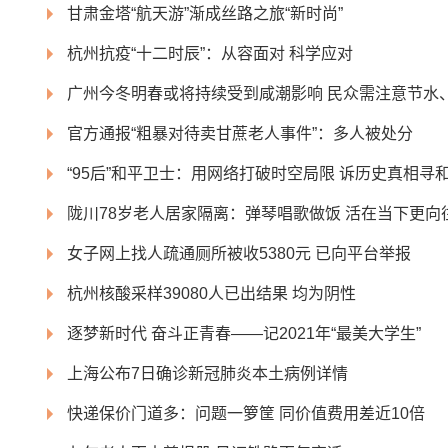
甘肃金塔“航天游”渐成丝路之旅“新时尚”
杭州抗疫“十二时辰”：从容面对 科学应对
广州今冬明春或将持续受到咸潮影响 民众需注意节水
官方通报“粗暴对待卖甘蔗老人事件”：多人被处分
“95后”和平卫士：用网络打破时空局限 诉历史真相寻
陇川78岁老人居家隔离：弹琴唱歌做饭 活在当下更向
女子网上找人疏通厕所被收5380元 已向平台举报
杭州核酸采样39080人已出结果 均为阴性
逐梦新时代 奋斗正青春——记2021年“最美大学生”
上海公布7日确诊新冠肺炎本土病例详情
快递保价门道多：问题一箩筐 同价值费用差近10倍