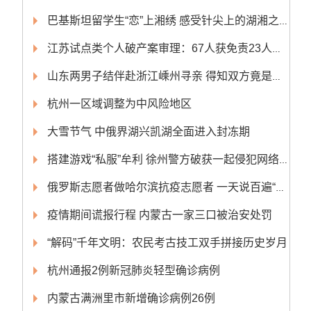
巴基斯坦留学生“恋”上湘绣 感受针尖上的湖湘之美
江苏试点类个人破产案审理：67人获免责23人申请被驳回
山东两男子结伴赴浙江嵊州寻亲 得知双方竟是亲兄弟
杭州一区域调整为中风险地区
大雪节气 中俄界湖兴凯湖全面进入封冻期
搭建游戏“私服”牟利 徐州警方破获一起侵犯网络游戏著作权案
俄罗斯志愿者做哈尔滨抗疫志愿者 一天说百遍“俄腔”东北话“请排队”
疫情期间谎报行程 内蒙古一家三口被治安处罚
“解码”千年文明：农民考古技工双手拼接历史岁月
杭州通报2例新冠肺炎轻型确诊病例
内蒙古满洲里市新增确诊病例26例