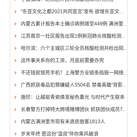
“东亚文化之都2021共同宣言”发布 欲增东亚文化国际影响力
内蒙古累计报告本土确诊病例增至449例 满洲里累计确诊409例
江苏南京一社区报告出现1例新冠肺炎核酸检测阳性人员
哈尔滨：六个主城区三轮全员核酸检测共检出阳性感染者4人
这件事关系你的工资，月底前需要办完
不还钱就锁死手机？上海警方全链条捣毁一网络非法放贷团伙
广西抓获毒品犯罪嫌疑人5504名 禁毒英雄“背影”现“公安榜样” 发布会
施珍：让越窑青瓷焕发秘色重光 与时代产生联系
长春警方打掉特大跨境赌博团伙 抓获团伙成员70人
内蒙古满洲里市现有未退房旅客1813人
岁末年终 愿这份“温良”伴你乘风破浪