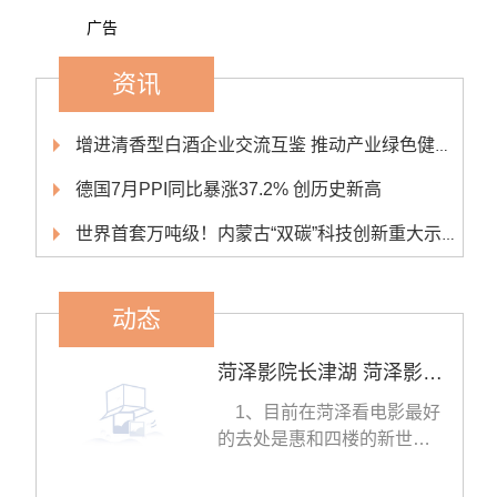
广告
资讯
增进清香型白酒企业交流互鉴 推动产业绿色健康可持续发展
德国7月PPI同比暴涨37.2% 创历史新高
世界首套万吨级！内蒙古“双碳”科技创新重大示范工程开工
动态
菏泽影院长津湖 菏泽影院 百事通
1、目前在菏泽看电影最好
的去处是惠和四楼的新世纪
影城，在原人民剧院