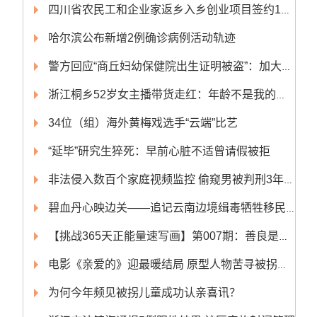
四川省农民工和企业家返乡入乡创业项目签约14个 签约总额超50亿元
哈尔滨公布新增2例确诊病例活动轨迹
警方回应“商丘妇幼保健院出生证明被盗”：加大侦破力度
浙江桐乡52岁女主播带货走红：年龄不是我的阻碍
34位（组）海外黄梅戏选手“云端”比艺
“延毕”研究生猝死：早前心脏不适曾请假被拒
非法侵入数百个家庭视频监控 偷窥男被判刑3年10个月
碧血丹心映边关——追记云南边境缉毒牺牲移民管理警察蔡晓东
【挑战365天正能量速写画】第007期：善良是最好的化妆品
电影《亲爱的》迎最暖结局 原型人物苦寻被拐儿子获团圆
为何今年频见被拐儿童成功认亲喜讯？