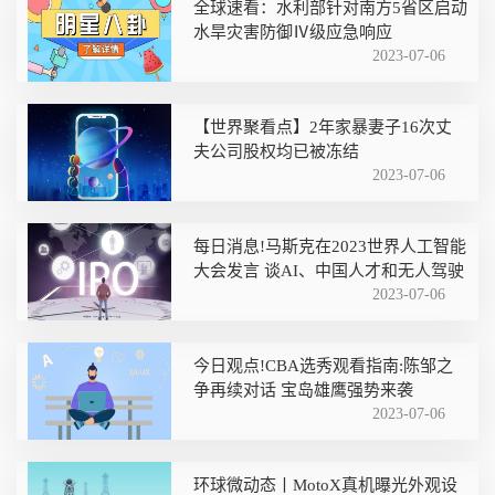
全球速看：水利部针对南方5省区启动
水旱灾害防御Ⅳ级应急响应
2023-07-06
【世界聚看点】2年家暴妻子16次丈
夫公司股权均已被冻结
2023-07-06
每日消息!马斯克在2023世界人工智能
大会发言 谈AI、中国人才和无人驾驶
2023-07-06
今日观点!CBA选秀观看指南:陈邹之
争再续对话 宝岛雄鹰强势来袭
2023-07-06
环球微动态丨MotoX真机曝光外观设