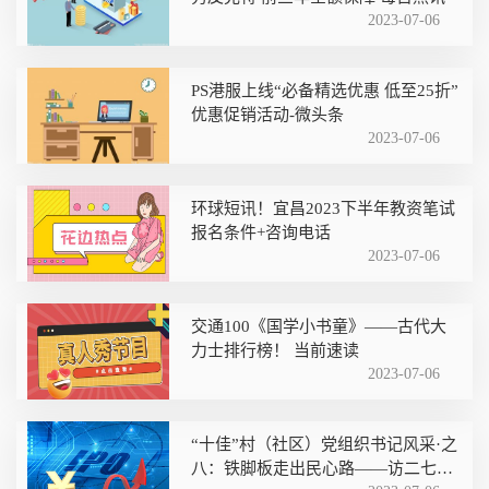
2023-07-06
PS港服上线“必备精选优惠 低至25折”
优惠促销活动-微头条
2023-07-06
环球短讯！宜昌2023下半年教资笔试
报名条件+咨询电话
2023-07-06
交通100《国学小书童》——古代大
力士排行榜！ 当前速读
2023-07-06
“十佳”村（社区）党组织书记风采·之
八：铁脚板走出民心路——访二七区