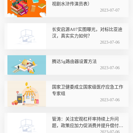
视剧水浒传演员表）
2023-07-07
长安启源A07实图曝光，对标比亚迪
汉，真实实力如何？
2023-07-06
腾达5g路由器设置方法
2023-07-06
国家卫健委成立国家级医疗应急工作
专家组
2023-07-06
管涛：关注宏观杠杆率持续上升问
题，政策应加力促消费并提升偿付能
力
2023-07-06