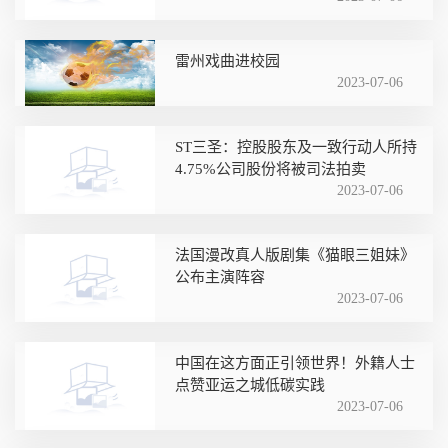
雷州戏曲进校园
2023-07-06
ST三圣：控股股东及一致行动人所持
4.75%公司股份将被司法拍卖
2023-07-06
法国漫改真人版剧集《猫眼三姐妹》
公布主演阵容
2023-07-06
中国在这方面正引领世界！外籍人士
点赞亚运之城低碳实践
2023-07-06