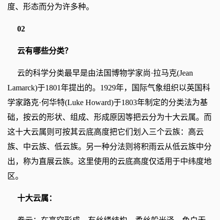
度、形态而分为许多种。
02
云有哪些分类？
云的科学分类最早是由法国博物学家尚·拉马克(Jean
Lamarck)于1801年提出的。1929年，国际气象组织以英国科
学家路克·何华特(Luke Howard)于1803年制定的分类法为基
础，按云的形状、组成、形成原因等把云分为十大云属。而
这十大云属则可按其云底高度把它们划入三个云族：高云
族、中云族、低云族。另一种分法则将积雨云从低云族中分
出，称为直展云族。这里使用的云底高度仅适用于中纬度地
区。
十大云属：