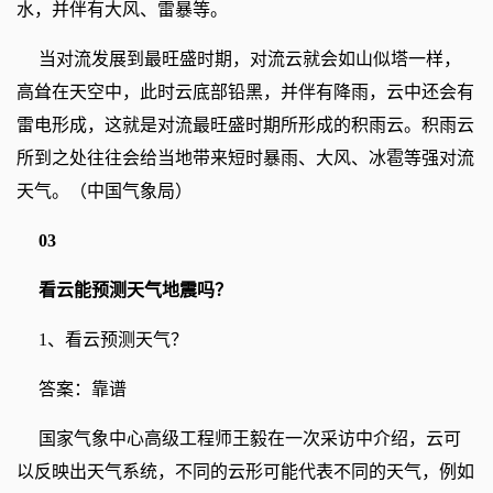
水，并伴有大风、雷暴等。
当对流发展到最旺盛时期，对流云就会如山似塔一样，
高耸在天空中，此时云底部铅黑，并伴有降雨，云中还会有
雷电形成，这就是对流最旺盛时期所形成的积雨云。积雨云
所到之处往往会给当地带来短时暴雨、大风、冰雹等强对流
天气。（中国气象局）
03
看云能预测天气地震吗？
1、看云预测天气？
答案：靠谱
国家气象中心高级工程师王毅在一次采访中介绍，云可
以反映出天气系统，不同的云形可能代表不同的天气，例如