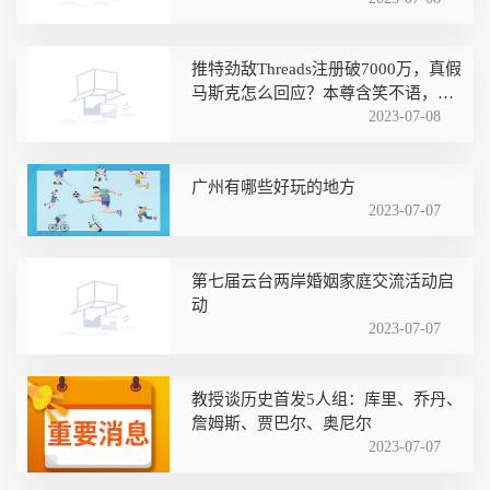
推特劲敌Threads注册破7000万，真假
马斯克怎么回应？本尊含笑不语，冒
牌喊话打一架
2023-07-08
广州有哪些好玩的地方
2023-07-07
第七届云台两岸婚姻家庭交流活动启
动
2023-07-07
教授谈历史首发5人组：库里、乔丹、
詹姆斯、贾巴尔、奥尼尔
2023-07-07