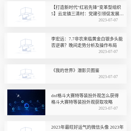
【打造新时代“红岩先锋”变革型组织
5】云龙镇三清村：党建引领促发展
产业链上党旗飘
2023-07-07
李宏远：7.7非农来临黄金白银多头能
否逆袭？晚间走势分析及操作布局
2023-07-07
《我的世界》潜影贝图鉴
2023-07-07
dnf格斗大赛特等装扮外观怎么获得
格斗大赛特等装扮外观获取攻略
2023-07-07
2023年最旺好运气的微信头像 2023年