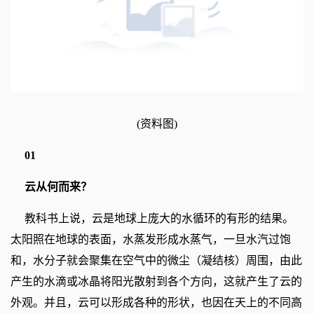
(资料图)
01
云从何而来？
教科书上说，云是地球上庞大的水循环的有形的结果。
太阳照在地球的表面，水蒸发形成水蒸气，一旦水汽过饱
和，水分子就会聚集在空气中的微尘（凝结核）周围，由此
产生的水滴或冰晶将阳光散射到各个方向，这就产生了云的
外观。并且，云可以形成各种的形状，也因在天上的不同高