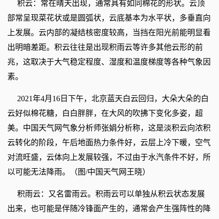
积云：常在晴天出现，通常具有如同棉花的形状。云顶
部常呈现菜花状或是圆弧状，云底基本为水平状，多垂直向
上发展。云内部的凝结核密度较高，当挡在阳光前能明显看
出明暗差距。积云往往是出现积雨云等许多其他云形的前
兆，这取决于大气稳定程度、湿度和温度梯度等各种气象因
素。
2021年4月16日下午，北京蓝天白云回归，大朵大朵的白
云好似棉花糖，白白胖胖，在大风的吹拂下变化多姿，超
美。中国天气网气象分析师张娟分析称，这是淡积云向浓积
云转化的阶段，午后地面热力条件好，云层上冷下暖，空气
对流旺盛，云体向上发展较强，不过由于水汽条件不好，所
以可能无法降雨。（图/中国天气网王晓）
积雨云：又名雷雨云。积雨云可以单独从积云状态发展
出来，也可能是伴随冷锋面产生的，通常会产生强阵性的降