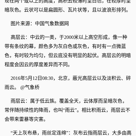
现在两个或以上的高度，高积云较薄时呈白色，在较厚时呈
暗灰色。云状可以是扁圆形、瓦片状等，且以波浪形排列。
图片来源：中国气象数据网
高层云：中云的一类，于2000米以上高空形成，像一种
带有条纹的幕，颜色多为灰白色或灰色，有时有一点微蓝
色，有时较为均匀，但云底没有明显的起伏。高层云的明暗
程度会因云的厚度差异而不同。
2016年5月12日08:30，北京，蔽光高层云以及淡积云、碎
雨云。 @气象桥
雨层云：属于低云族。覆盖全天，云体厚而呈暗灰色，
常伴随持续性的降雨，也叫“雨云”。相比积雨云，雨层云不
会带来雷暴等灾害。
“天上灰布悬，雨丝定连绵”：灰布云指雨层云，大多由高