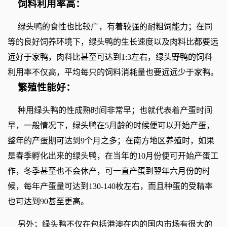
饲料利用率高：
绿头鸭的食性也比较广，有着较强的耐粗饲能力；在同
等的良好饲养环境下，绿头鸭的生长速度以及肉料比都要远
远好于家鸭，肉料比甚至可达到1:3左右，绿头野鸭的饲料
利用率不仅高，平均每只的饲料消耗量也要远远少于家鸭。
繁殖性能好：
种用绿头鸭的性成熟时间非常早；也就代表着产蛋时间
早，一般情况下，绿头鸭在5月龄的时候便可以开始产蛋，
整年的产蛋期可达到9个月之多；在南方地区养殖时，如果
是春季孵化出来的绿头鸭，在当年的10月份便可开始产蛋工
作，冬季甚至也不会休产，可一直产蛋到翌年六月份的时
候，每年产蛋量可达到130-140枚左右，而且种蛋的受精率
也可达到90甚至更高。
另外；绿头鸭不仅在包括港澳在内的国内市场有很大的