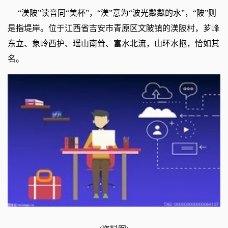
“渼陂”读音同“美杯”，“渼”意为“波光粼粼的水”，“陂”则
是指堤岸。位于江西省吉安市青原区文陂镇的渼陂村，芗峰
东立、象岭西护、瑶山南耸、富水北流，山环水抱，恰如其
名。