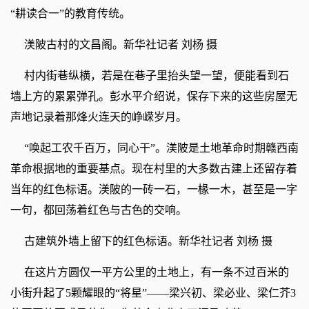
“耕读合一”的教育传统。
渼陂古村的文昌阁。新华社记者 刘杨 摄
村内街巷纵横，若是在巷子里抬头望一望，便能看到石
墙上方的累累弹孔。彭水平介绍说，保存下来的这些房屋无
声地记录着那烽火连天的峥嵘岁月。
“唤起工农千百万，同心干”。渼陂是土地革命时期赣西南
革命根据地的重要基点。现在村里的大多数古建上还留存着
当年的红色标语。渼陂的一砖一石，一椽一木，甚至是一字
一句，都回荡着红色与古色的交响。
古建筑外墙上留下的红色标语。新华社记者 刘杨 摄
在这片方圆仅一平方公里的土地上，有一条不过百米的
小街升起了5颗耀眼的“将星”——梁兴初、梁必业、梁仁芥3