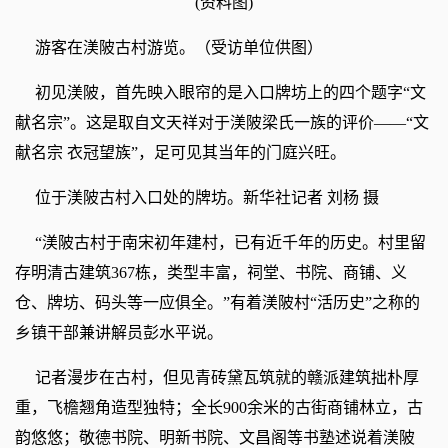
(资料图)
游客在渼陂古村游览。（受访单位供图）
初见渼陂，首先映入眼帘的是入口牌坊上的四个题字“文
献名宗”。这是取自文天祥对于渼陂梁氏一族的评价——“文
献名宗 衣冠望族”，足可见其当年的门庭兴旺。
位于渼陂古村入口处的牌坊。新华社记者 刘杨 摄
“渼陂古村于南宋初年建村，已有近千年的历史。村里留
存明清古建筑367栋，类型丰富，祠堂、书院、商铺、义
仓、牌坊、码头等一应俱全。”有着渼陂村“活历史”之称的
乡镇干部兼讲解员彭水平说。
记者漫步在古村，但见青砖黛瓦筑就的赣派建筑拙朴厚
重，飞檐翘角造型独特；全长900余米的古街商铺林立，古
韵悠悠；敬德书院、明新书院、文昌阁等书塾述说着渼陂