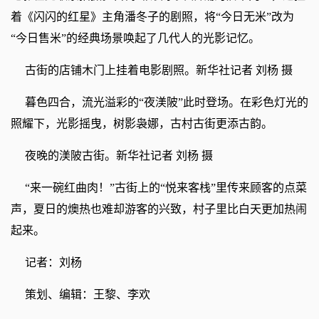
着《闪闪的红星》主角潘冬子的剧照，将“今日无米”改为
“今日售米”的经典场景唤起了几代人的光影记忆。
古街的店铺木门上挂着电影剧照。新华社记者 刘杨 摄
暮色四合，流光溢彩的“夜渼陂”此时登场。在彩色灯光的
照耀下，光影摇曳，树影袅娜，古村古街更添古韵。
夜晚的渼陂古街。新华社记者 刘杨 摄
“来一碗红曲肉！”古街上的“悦来客栈”里传来顾客的点菜
声，夏日的燠热也难却游客的兴致，村子里比白天更加热闹
起来。
记者：刘杨
策划、编辑：王黎、李欢