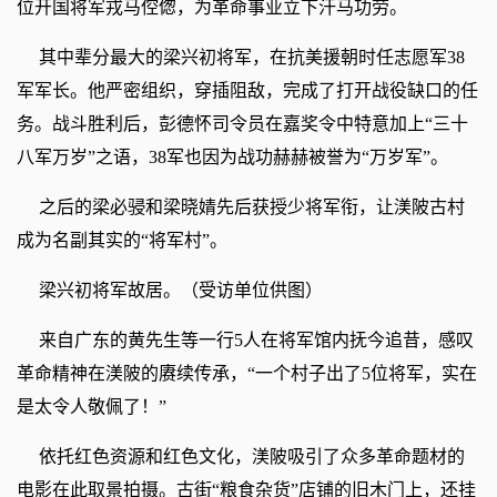
位开国将军戎马倥偬，为革命事业立下汗马功劳。
其中辈分最大的梁兴初将军，在抗美援朝时任志愿军38
军军长。他严密组织，穿插阻敌，完成了打开战役缺口的任
务。战斗胜利后，彭德怀司令员在嘉奖令中特意加上“三十
八军万岁”之语，38军也因为战功赫赫被誉为“万岁军”。
之后的梁必骎和梁晓婧先后获授少将军衔，让渼陂古村
成为名副其实的“将军村”。
梁兴初将军故居。（受访单位供图）
来自广东的黄先生等一行5人在将军馆内抚今追昔，感叹
革命精神在渼陂的赓续传承，“一个村子出了5位将军，实在
是太令人敬佩了！”
依托红色资源和红色文化，渼陂吸引了众多革命题材的
电影在此取景拍摄。古街“粮食杂货”店铺的旧木门上，还挂