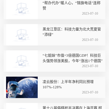
“帮办代办”暖人心，“锦旗电话”连称
赞
2023-07-10
黑龙江垦区：科技力量为北大荒夏管
“添绿”
2023-07-10
“七姐妹”市值=3倍德国GDP！科技巨
头强势领涨美股，今年“涨出1个德国”
2023-07-10
凌云股份：上半年净利同比预增
107%-128%
2023-07-10
第十八届倡棋杯半决赛在上海开赛 柯