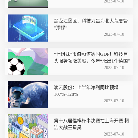
2023-07-10
黑龙江垦区：科技力量为北大荒夏管
“添绿”
2023-07-10
“七姐妹”市值=3倍德国GDP！科技巨
头强势领涨美股，今年“涨出1个德国”
2023-07-10
凌云股份：上半年净利同比预增
107%-128%
2023-07-10
第十八届倡棋杯半决赛在上海开赛 柯
洁大战王星昊
2023-07-10