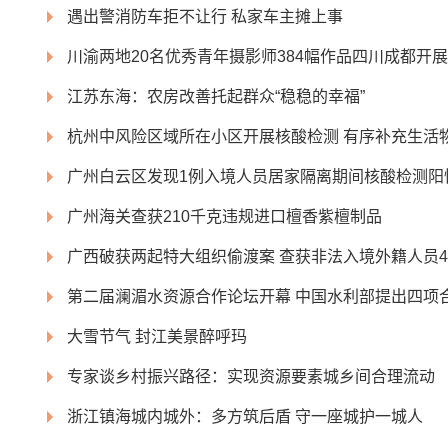
遇出警消防车拒不让行 私家车主摊上事
川渝两地20名优秀青年摄影师384幅作品四川成都开展
江苏东海：农房改善托起群众“稳稳的幸福”
杭州中风险区域所在小区开展核酸检测 有序补充生活
广州白云区发现1例入境人员居家隔离期间核酸检测阳
广州海关查获210千克违规进口檀香紫檀制品
广西破获两起特大组织偷渡案 查获非法入境外籍人员4
第二届澜湄水资源合作论坛开幕 中国水利部提出四项
大雪节气 封江美景醉呼玛
专家谈乡村振兴路径：实现资源要素城乡间合理流动
浙江镇海城内城外：多方筑后盾 守一座城护一城人