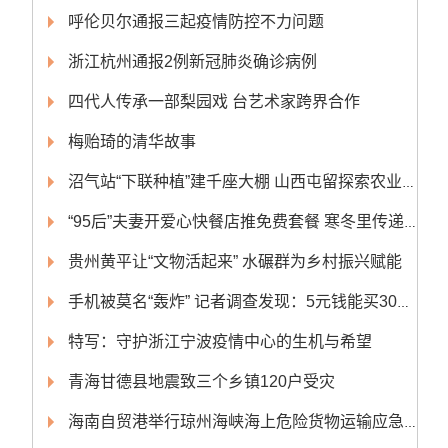
呼伦贝尔通报三起疫情防控不力问题
浙江杭州通报2例新冠肺炎确诊病例
四代人传承一部梨园戏 台艺术家跨界合作
梅贻琦的清华故事
沼气站“下联种植”建千座大棚 山西屯留探索农业绿色转型
“95后”夫妻开爱心快餐店推免费套餐 寒冬里传递温暖
贵州黄平让“文物活起来” 水碾群为乡村振兴赋能
手机被莫名“轰炸” 记者调查发现：5元钱能买300条轰炸短信
特写：守护浙江宁波疫情中心的生机与希望
青海甘德县地震致三个乡镇120户受灾
海南自贸港举行琼州海峡海上危险货物运输应急演练