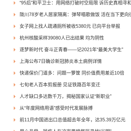
“95后”和平卫士：用网络打破时空局限 诉历史真相寻
陇川78岁老人居家隔离：弹琴唱歌做饭 活在当下更向
女子网上找人疏通厕所被收5380元 已向平台举报
杭州核酸采样39080人已出结果 均为阴性
逐梦新时代 奋斗正青春——记2021年“最美大学生”
上海公布7日确诊新冠肺炎本土病例详情
快递保价门道多：问题一箩筐 同价值费用差近10倍
七旬老人百本剪报册 见证铁路百年变迁
人才缺口多达数千万，揭秘国家认证“新职业”
从“年度网络用语”感受时代发展脉搏
前11月中国进出口总值超去年全年，达35.39万亿元