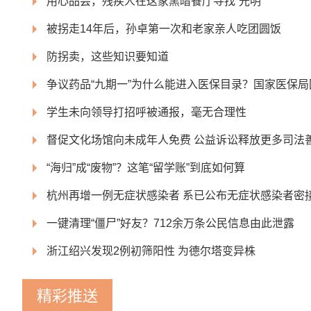
用心品尝，残疾人在这家黑暗餐厅寻找“光明”
被拐走14年后，孙卓第一次和老家亲人吃团圆饭
防拐卖，这些知识要知道
争议药品“九期一”为什么能进入医保目录？国家医保局
学生未向领导打招呼被通报，毫无合理性
督促文化场馆向未成年人免费 公益诉讼释放更多司法
“海归”成“废物”？这笔“留学账”到底如何算
杭州再增一例无症状感染者 系已公布无症状感染者密
一键清理“僵尸”好友？712余万条公民信息由此泄露
浙江绍兴发现2例初筛阳性 为德尔塔变异株
精彩推送