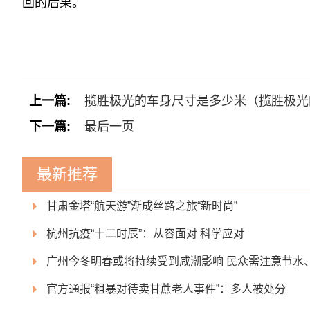
回的后果。
标签：
上一篇:
揽胜极光的车身尺寸是多少米（揽胜极光
下一篇:
最后一页
最新推荐
甘肃金塔“航天游”渐成丝路之旅“新时尚”
杭州抗疫“十二时辰”：从容面对 科学应对
广州今冬明春或将持续受到咸潮影响 民众需注意节水
官方通报“粗暴对待卖甘蔗老人事件”：多人被处分