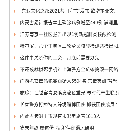
“东亚文化之都2021共同宣言”发布 欲增东亚文化国际影响力
内蒙古累计报告本土确诊病例增至449例 满洲里累计确诊409例
江苏南京一社区报告出现1例新冠肺炎核酸检测阳性人员
哈尔滨：六个主城区三轮全员核酸检测共检出阳性感染者4人
这件事关系你的工资，月底前需要办完
不还钱就锁死手机？上海警方全链条捣毁一网络非法放贷团伙
广西抓获毒品犯罪嫌疑人5504名 禁毒英雄“背影”现“公安榜样” 发布会
施珍：让越窑青瓷焕发秘色重光 与时代产生联系
长春警方打掉特大跨境赌博团伙 抓获团伙成员70人
内蒙古满洲里市现有未退房旅客1813人
岁末年终 愿这份“温良”伴你乘风破浪