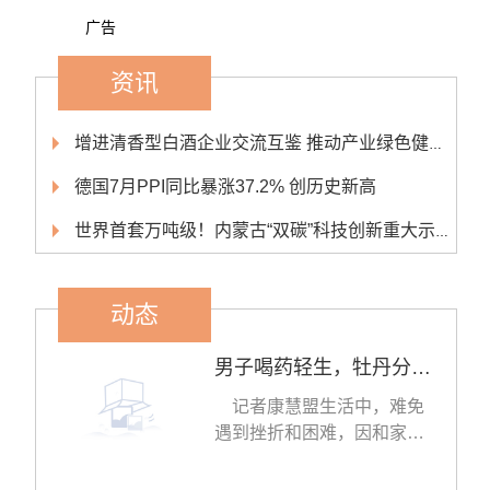
广告
资讯
增进清香型白酒企业交流互鉴 推动产业绿色健康可持续发展
德国7月PPI同比暴涨37.2% 创历史新高
世界首套万吨级！内蒙古“双碳”科技创新重大示范工程开工
动态
男子喝药轻生，牡丹分局民警上演生死时速！
记者康慧盟生活中，难免
遇到挫折和困难，因和家人
拌嘴一时想不开，做出