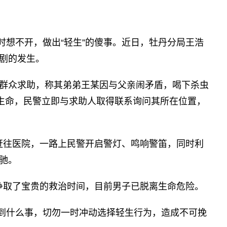
时想不开，做出“轻生”的傻事。近日，牡丹分局王浩
剧的发生。
区群众求助，称其弟弟王某因与父亲闹矛盾，喝下杀虫
是生命，民警立即与求助人取得联系询问其所在位置，
子赶往医院，一路上民警开启警灯、鸣响警笛，同时利
驰。
子争取了宝贵的救治时间，目前男子已脱离生命危险。
到什么事，切勿一时冲动选择轻生行为，造成不可挽