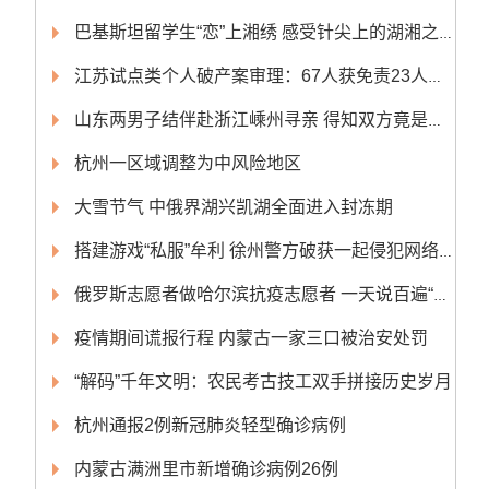
巴基斯坦留学生“恋”上湘绣 感受针尖上的湖湘之美
江苏试点类个人破产案审理：67人获免责23人申请被驳回
山东两男子结伴赴浙江嵊州寻亲 得知双方竟是亲兄弟
杭州一区域调整为中风险地区
大雪节气 中俄界湖兴凯湖全面进入封冻期
搭建游戏“私服”牟利 徐州警方破获一起侵犯网络游戏著作权案
俄罗斯志愿者做哈尔滨抗疫志愿者 一天说百遍“俄腔”东北话“请排队”
疫情期间谎报行程 内蒙古一家三口被治安处罚
“解码”千年文明：农民考古技工双手拼接历史岁月
杭州通报2例新冠肺炎轻型确诊病例
内蒙古满洲里市新增确诊病例26例