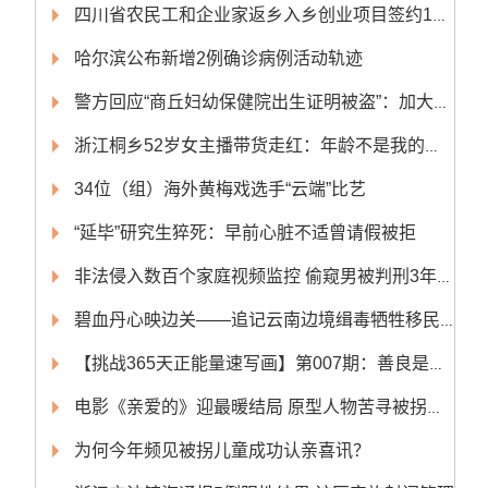
四川省农民工和企业家返乡入乡创业项目签约14个 签约总额超50亿元
哈尔滨公布新增2例确诊病例活动轨迹
警方回应“商丘妇幼保健院出生证明被盗”：加大侦破力度
浙江桐乡52岁女主播带货走红：年龄不是我的阻碍
34位（组）海外黄梅戏选手“云端”比艺
“延毕”研究生猝死：早前心脏不适曾请假被拒
非法侵入数百个家庭视频监控 偷窥男被判刑3年10个月
碧血丹心映边关——追记云南边境缉毒牺牲移民管理警察蔡晓东
【挑战365天正能量速写画】第007期：善良是最好的化妆品
电影《亲爱的》迎最暖结局 原型人物苦寻被拐儿子获团圆
为何今年频见被拐儿童成功认亲喜讯？