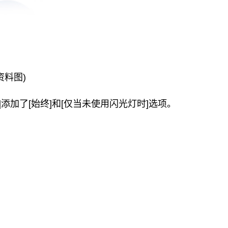
资料图)
启]添加了[始终]和[仅当未使用闪光灯时]选项。
。