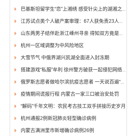
巴基斯坦留学生“恋”上湘绣 感受针尖上的湖湘之美
江苏试点类个人破产案审理：67人获免责23人申请被驳回
山东两男子结伴赴浙江嵊州寻亲 得知双方竟是亲兄弟
杭州一区域调整为中风险地区
大雪节气 中俄界湖兴凯湖全面进入封冻期
搭建游戏“私服”牟利 徐州警方破获一起侵犯网络游戏著作权案
俄罗斯志愿者做哈尔滨抗疫志愿者 一天说百遍“俄腔”东北话“请排队”
疫情期间谎报行程 内蒙古一家三口被治安处罚
“解码”千年文明：农民考古技工双手拼接历史岁月
杭州通报2例新冠肺炎轻型确诊病例
内蒙古满洲里市新增确诊病例26例