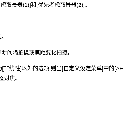
取景器(1)]和[优先考虑取景器(2)]。
低。
钮中断间隔拍摄或焦距变化拍摄。
为[非线性]以外的选项,则当[自定义设定菜单]中的[AF
调整对焦。