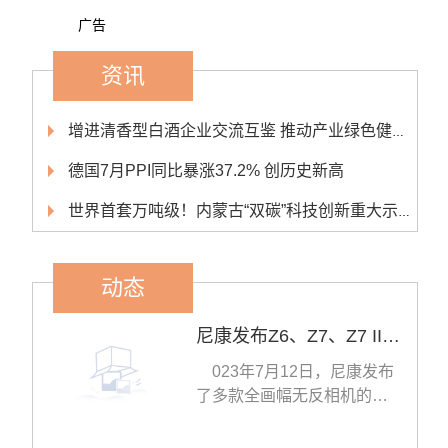
广告
资讯
增进清香型白酒企业交流互鉴 推动产业绿色健康可持续发展
德国7月PPI同比暴涨37.2% 创历史新高
世界首套万吨级！内蒙古“双碳”科技创新重大示范工程开工
动态
尼康发布Z6、Z7、Z7 II新固件
023年7月12日，尼康发布
了多款全画幅无反相机的新
固件，包括Z7II（1 60