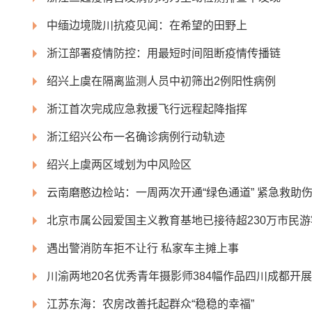
中缅边境陇川抗疫见闻：在希望的田野上
浙江部署疫情防控：用最短时间阻断疫情传播链
绍兴上虞在隔离监测人员中初筛出2例阳性病例
浙江首次完成应急救援飞行远程起降指挥
浙江绍兴公布一名确诊病例行动轨迹
绍兴上虞两区域划为中风险区
云南磨憨边检站：一周两次开通“绿色通道” 紧急救助
北京市属公园爱国主义教育基地已接待超230万市民游
遇出警消防车拒不让行 私家车主摊上事
川渝两地20名优秀青年摄影师384幅作品四川成都开展
江苏东海：农房改善托起群众“稳稳的幸福”