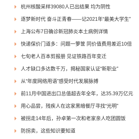
杭州核酸采样39080人已出结果 均为阴性
逐梦新时代 奋斗正青春——记2021年“最美大学生”
上海公布7日确诊新冠肺炎本土病例详情
快递保价门道多：问题一箩筐 同价值费用差近10倍
七旬老人百本剪报册 见证铁路百年变迁
人才缺口多达数千万，揭秘国家认证“新职业”
从“年度网络用语”感受时代发展脉搏
前11月中国进出口总值超去年全年，达35.39万亿元
用心品尝，残疾人在这家黑暗餐厅寻找“光明”
被拐走14年后，孙卓第一次和老家亲人吃团圆饭
防拐卖，这些知识要知道