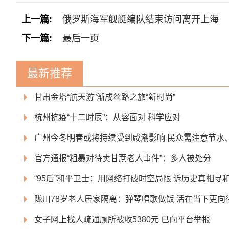
上一篇:
俄罗斯海军舰艇编队结束访问离开上海
下一篇:
最后一页
最新推荐
甘肃金塔“航天游”渐成丝路之旅“新时尚”
杭州抗疫“十二时辰”：从容面对 科学应对
广州今冬明春或将持续受到咸潮影响 民众需注意节水
官方通报“粗暴对待卖甘蔗老人事件”：多人被处分
“95后”和平卫士：用网络打破时空局限 诉历史真相寻
陇川78岁老人居家隔离：弹琴唱歌做饭 活在当下更向
女子网上找人疏通厕所被收5380元 已向平台举报