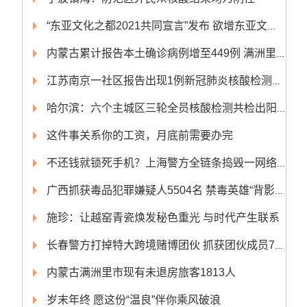
“东亚文化之都2021共同宣言”发布 欲增东亚文化国际影响力
内蒙古累计报告本土确诊病例增至449例 满洲里累计确诊409例
江苏南京一社区报告出现1例新冠肺炎核酸检测阳性人员
哈尔滨：六个主城区三轮全员核酸检测共检出阳性感染者4人
这件事关系你的工资，月底前需要办完
不还钱就锁死手机？上海警方全链条捣毁一网络非法放贷团伙
广西抓获毒品犯罪嫌疑人5504名 禁毒英雄“背影”现“公安榜样” 发布会
施珍：让越窑青瓷焕发秘色重光 与时代产生联系
长春警方打掉特大跨境赌博团伙 抓获团伙成员70人
内蒙古满洲里市现有未退房旅客1813人
岁末年终 愿这份“温良”伴你乘风破浪