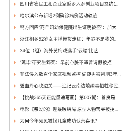
四川省农民工和企业家返乡入乡创业项目签约14个 签约总额超50亿元
哈尔滨公布新增2例确诊病例活动轨迹
警方回应“商丘妇幼保健院出生证明被盗”：加大侦破力度
浙江桐乡52岁女主播带货走红：年龄不是我的阻碍
34位（组）海外黄梅戏选手“云端”比艺
“延毕”研究生猝死：早前心脏不适曾请假被拒
非法侵入数百个家庭视频监控 偷窥男被判刑3年10个月
碧血丹心映边关——追记云南边境缉毒牺牲移民管理警察蔡晓东
【挑战365天正能量速写画】第007期：善良是最好的化妆品
电影《亲爱的》迎最暖结局 原型人物苦寻被拐儿子获团圆
为何今年频见被拐儿童成功认亲喜讯？