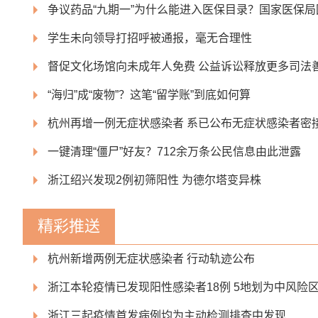
争议药品“九期一”为什么能进入医保目录？国家医保局
学生未向领导打招呼被通报，毫无合理性
督促文化场馆向未成年人免费 公益诉讼释放更多司法
“海归”成“废物”？这笔“留学账”到底如何算
杭州再增一例无症状感染者 系已公布无症状感染者密
一键清理“僵尸”好友？712余万条公民信息由此泄露
浙江绍兴发现2例初筛阳性 为德尔塔变异株
精彩推送
杭州新增两例无症状感染者 行动轨迹公布
浙江本轮疫情已发现阳性感染者18例 5地划为中风险
浙江三起疫情首发病例均为主动检测排查中发现