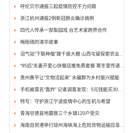
呼伦贝尔通报三起疫情防控不力问题
浙江杭州通报2例新冠肺炎确诊病例
四代人传承一部梨园戏 台艺术家跨界合作
梅贻琦的清华故事
沼气站“下联种植”建千座大棚 山西屯留探索农业绿色转型
“95后”夫妻开爱心快餐店推免费套餐 寒冬里传递温暖
贵州黄平让“文物活起来” 水碾群为乡村振兴赋能
手机被莫名“轰炸” 记者调查发现：5元钱能买300条轰炸短信
特写：守护浙江宁波疫情中心的生机与希望
青海甘德县地震致三个乡镇120户受灾
海南自贸港举行琼州海峡海上危险货物运输应急演练